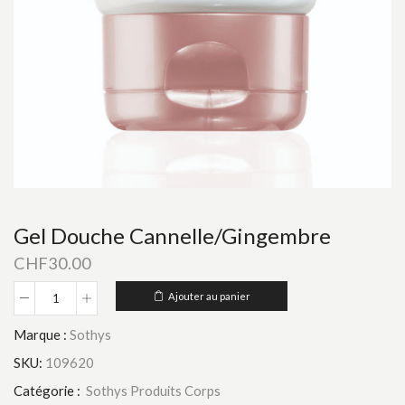
Gel Douche Cannelle/Gingembre
CHF
30.00
Ajouter au panier
quantité
de
Marque :
Sothys
Gel
Douche
SKU:
109620
Cannelle/Gingembre
Catégorie :
Sothys Produits Corps